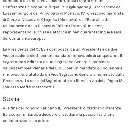
composto da trentanove membri, di cui trentatré sono
Conferenze Episcopali alle quali si aggiungono gli Arcivescovi del
Lussemburgo, e del Principato di Monaco, l’Arcivescovo maronita
di Cipro e i Vescovi di Chişinău (Moldavia), dell’Eparchia di
Mukachevo e della Diocesi di Tallinn (Estonia). Insieme,
rappresentano la Chiesa Cattolica in ben quarantacinque Paesi
del continente europeo.
La Presidenza del CCEE è composta da un Presidente e da due
Vicepresidenti eletti per un mandato rinnovabile di cinque anni. Il
Segretariato è diretto da un Segretario Generale, nominato
dall’Assemblea Plenaria del CCEE, per un mandato quinquennale
rinnovabile, aiutato da un Vice Segretario Generale nominato dalla
Presidenza. La sede del Segretariato è a Roma in via della Pigna 13
(palazzo Maffei Marescotti).
Storia
Alla fine del Concilio Vaticano II, i Presidenti di tredici Conferenze
Episcopali in Europa decisero di studiare la possibilità di una
collaborazione tra di loro.